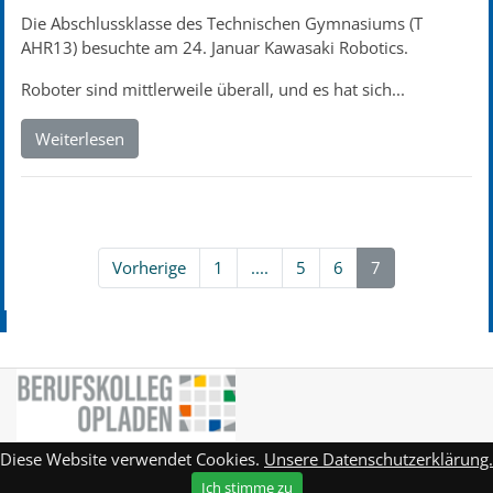
Die Abschlussklasse des Technischen Gymnasiums (T
AHR13) besuchte am 24. Januar Kawasaki Robotics.
Roboter sind mittlerweile überall, und es hat sich...
Weiterlesen
Vorherige
1
....
5
6
7
Diese Website verwendet Cookies.
Unsere Datenschutzerklärung.
Homepage
Impressum
Ich stimme zu