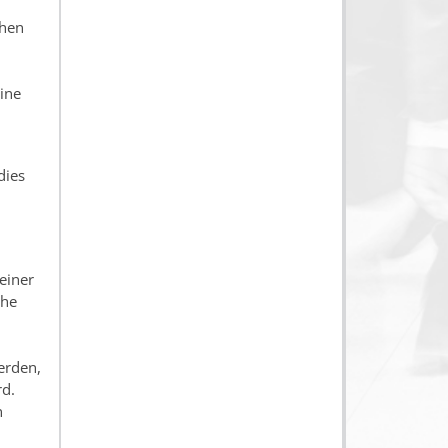
chen
ine
dies
einer
che
erden,
rd.
n