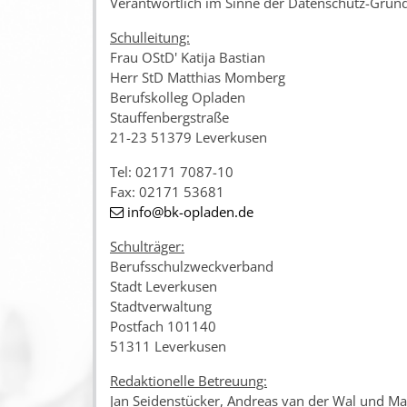
Verantwortlich im Sinne der Datenschutz-Grun
Schulleitung:
Frau OStD' Katija Bastian
Herr StD Matthias Momberg
Berufskolleg Opladen
Stauffenbergstraße
21-23 51379 Leverkusen
Tel: 02171 7087-10
Fax: 02171 53681
info
@bk-opladen
.de
Schulträger:
Berufsschulzweckverband
Stadt Leverkusen
Stadtverwaltung
Postfach 101140
51311 Leverkusen
Redaktionelle Betreuung:
Jan Seidenstücker, Andreas van der Wal und 