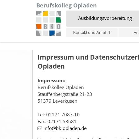
Berufskolleg Opladen
Ausbildungsvorbereitung
Kontakt und Anfahrt
An
Zum Inhalt springen
Impressum und Datenschutzerklä
Opladen
Impressum:
Berufskolleg Opladen
Stauffenbergstraße 21-23
51379 Leverkusen
Tel: 02171 7087-10
Fax: 02171 53681
info
@bk-opladen
.de