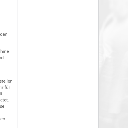
rden
chine
nd
stellen
r für
lt
etet.
ise
nen